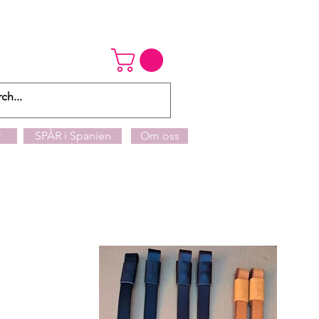
R
SPÅR i Spanien
Om oss