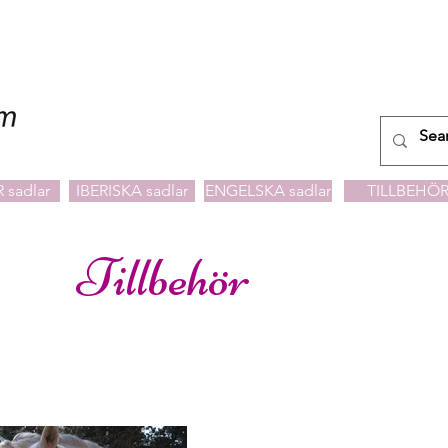
 sadlar
IBERISKA sadlar
ENGELSKA sadlar
TILLBEHÖ
Tillbehör