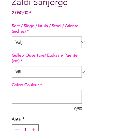
Zaldi Sanjorge
Pris
2 050,00 €
Seat / Siège / Istuin / Stoel / Asiento
(inches)
*
Gullet/ Ouverture/ Etukaari/ Puente
(cm)
*
Color/ Couleur
*
0/50
Antal
*