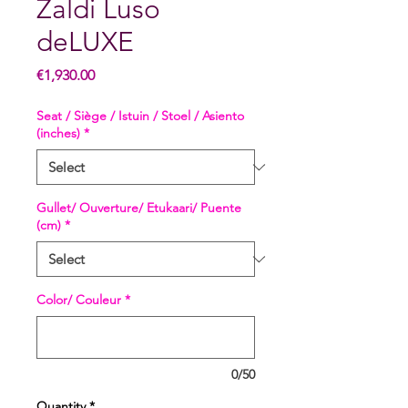
Zaldi Luso
deLUXE
Price
€1,930.00
Seat / Siège / Istuin / Stoel / Asiento
(inches)
*
Gullet/ Ouverture/ Etukaari/ Puente
(cm)
*
Color/ Couleur
*
0/50
Quantity
*