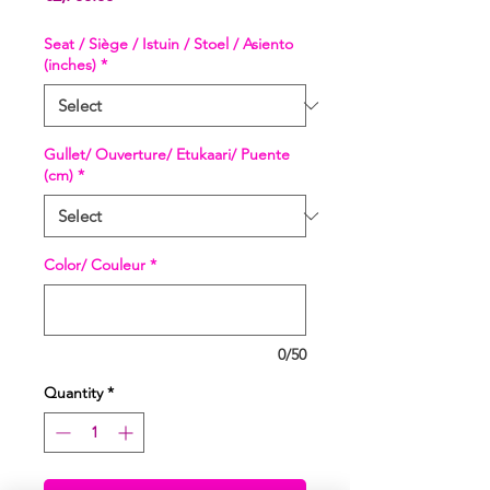
Seat / Siège / Istuin / Stoel / Asiento
(inches)
*
Gullet/ Ouverture/ Etukaari/ Puente
(cm)
*
Color/ Couleur
*
0/50
Quantity
*