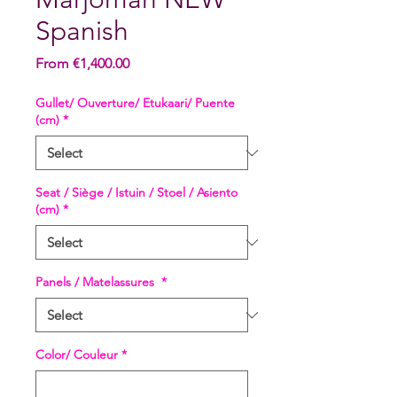
Spanish
Sale
From
€1,400.00
Price
Gullet/ Ouverture/ Etukaari/ Puente
(cm)
*
Seat / Siège / Istuin / Stoel / Asiento
(cm)
*
Panels / Matelassures
*
Color/ Couleur
*